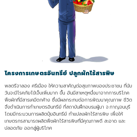
โครงการเกษตรอินทรีย์ ปลูกผักไร้สารพิษ
พลตรีจาลอง ศรีเมือง ให้ความสาคัญต่อสุขภาพของประชาชน ที่นับ
วันจะมีโรคภัยไข้เจ็บเพิ่มมาก ขึ้น อันมีสาเหตุหนึ่งมาจากการบริโภค
พืชผักที่มีสารเคมีตกค้าง ซึ่งมีผลกระทบต่อการพัฒนาคุณภาพ ชีวิต
จึงดำเนินการทำเกษตรอินทรีย์ ที่สถาบันฝึกอบรมผู้นา จ.กาญจนบุรี
โดยมีกระบวนการผลิตปุ๋ยอินทรีย์ ทำแปลงผักไร้สารพิษ เพื่อให้
เกษตรกรสามารถผลิตพืชผักไร้สารพิษที่มีคุณภาพดี สะอาด และ
ปลอดภัย ออกสู่ผู้บริโภค